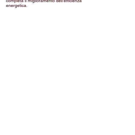
completa il miglioramento dell’efficienza
energetica.