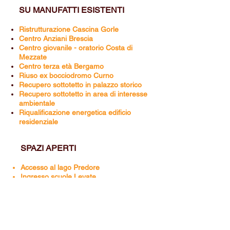
SU MANUFATTI ESISTENTI
Ristrutturazione
Cascina Gorle
Centro Anziani Brescia
Centro giovanile - oratorio Costa di
Mezzate
Centro terza età Bergamo
Riuso ex bocciodromo Curno
Recupero sottotetto in palazzo storico
Recupero sottotetto in area di interesse
ambientale
Riqualificazione energetica edificio
residenziale
SPAZI APERTI
Accesso al lago Predore
Ingresso scuole Levate
Passerella Albano
Piazza San Paolo d'Argon
Piazza XXV Aprile Costa di Mezzate
Pista ciclabile Zanica
Sistemazione aree Imagna