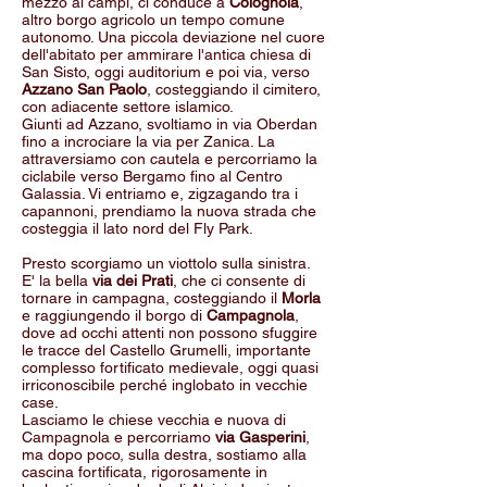
mezzo ai campi, ci conduce a
Colognola
,
altro borgo agricolo un tempo comune
autonomo. Una piccola deviazione nel cuore
dell'abitato per ammirare l'antica chiesa di
San Sisto, oggi auditorium e poi via, verso
Azzano San Paolo
, costeggiando il cimitero,
con adiacente settore islamico.
Giunti ad Azzano, svoltiamo in via Oberdan
fino a incrociare la via per Zanica. La
attraversiamo con cautela e percorriamo la
ciclabile verso Bergamo fino al Centro
Galassia. Vi entriamo e, zigzagando tra i
capannoni, prendiamo la nuova strada che
costeggia il lato nord del Fly Park.
Presto scorgiamo un viottolo sulla sinistra.
E' la bella
via dei Prati
, che ci consente di
tornare in campagna, costeggiando il
Morla
e raggiungendo il borgo di
Campagnola
,
dove ad occhi attenti non possono sfuggire
le tracce del Castello Grumelli, importante
complesso fortificato medievale, oggi quasi
irriconoscibile perché inglobato in vecchie
case.
Lasciamo le chiese vecchia e nuova di
Campagnola e percorriamo
via Gasperini
,
ma dopo poco, sulla destra, sostiamo alla
cascina fortificata, rigorosamente in