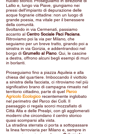
nucleo storico. Proseguiamo in direzione di
Lallio e, lungo via Piave, giungiamo nei
pressi dell'impianto di depurazione delle
acque fognarie cittadine: non un luogo di
grande poesia, ma vitale per il benessere
della comunità.
Svoltando in via Cermenati, passiamo
accanto al
Centro Sociale Paci Paciana
.
Ritroviamo poi la via per Milano, che
seguiamo per un breve tratto, girando poi a
sinistra in via Gorizia, e addentrandoci nel
borgo di
Grumello al Piano
. Qui, le cascine
a destra, offrono alcuni begli esempi di muri
in borlanti.
Proseguiamo fino a piazza Aquileia e alla
chiesa del quartiere. Imboccando il viottolo
a sinistra della facciata, ci ritroviamo nel più
significativo brano di campagna rimasto nel
territorio cittadino, parte di quel
Parco
Agricolo Ecologico
recentemente inglobato
nel perimetro del Parco dei Colli. Il
paesaggio ci regala scorci mozzafiato di
Città Alta e delle Prealpi, con gli agglomerati
moderni che circondano il centro storico
quasi scomparsi alla vista.
La stradina sterrata ci porta a sottopassare
la linea ferroviaria per Milano e, sempre in