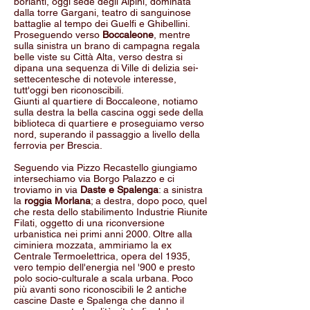
borlanti, oggi sede degli Alpini, dominata
dalla torre Gargani, teatro di sanguinose
battaglie al tempo dei Guelfi e Ghibellini.
Proseguendo verso
Boccaleone
, mentre
sulla sinistra un brano di campagna regala
belle viste su Città Alta, verso destra si
dipana una sequenza di Ville di delizia sei-
settecentesche di notevole interesse,
tutt'oggi ben riconoscibili.
Giunti al quartiere di Boccaleone, notiamo
sulla destra la bella cascina oggi sede della
biblioteca di quartiere e proseguiamo verso
nord, superando il passaggio a livello della
ferrovia per Brescia.
Seguendo via Pizzo Recastello giungiamo
intersechiamo via Borgo Palazzo e ci
troviamo in via
Daste e Spalenga
: a sinistra
la
roggia Morlana
; a destra, dopo poco, quel
che resta dello stabilimento Industrie Riunite
Filati, oggetto di una riconversione
urbanistica nei primi anni 2000. Oltre alla
ciminiera mozzata, ammiriamo la ex
Centrale Termoelettrica, opera del 1935,
vero tempio dell'energia nel '900 e presto
polo socio-culturale a scala urbana. Poco
più avanti sono riconoscibili le 2 antiche
cascine Daste e Spalenga che danno il