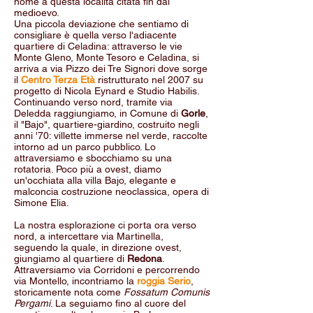
nome a questa località citata fin dal
medioevo.
Una piccola deviazione che sentiamo di
consigliare è quella verso l'adiacente
quartiere di Celadina: attraverso le vie
Monte Gleno, Monte Tesoro e Celadina, si
arriva a via Pizzo dei Tre Signori dove sorge
il
Centro Terza Età
ristrutturato nel 2007 su
progetto di Nicola Eynard e Studio Habilis.
Continuando verso nord, tramite via
Deledda raggiungiamo, in Comune di
Gorle
,
il "Bajo", quartiere-giardino, costruito negli
anni '70: villette immerse nel verde, raccolte
intorno ad un parco pubblico. Lo
attraversiamo e sbocchiamo su una
rotatoria. Poco più a ovest, diamo
un'occhiata alla villa Bajo, elegante e
malconcia costruzione neoclassica, opera di
Simone Elia.
La nostra esplorazione ci porta ora verso
nord, a intercettare via Martinella,
seguendo la quale, in direzione ovest,
giungiamo al quartiere di
Redona
.
Attraversiamo via Corridoni e percorrendo
via Montello, incontriamo la
roggia Serio
,
storicamente nota come
Fossatum Comunis
Pergami
. La seguiamo fino al cuore del