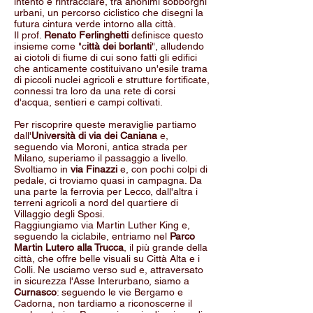
intento è rintracciare, tra anonimi sobborghi
urbani, un percorso ciclistico che disegni la
futura cintura verde intorno alla città.
Il prof.
Renato Ferlinghetti
definisce questo
insieme come "c
ittà dei borlanti
", alludendo
ai ciotoli di fiume di cui sono fatti gli edifici
che anticamente costituivano un'esile trama
di piccoli nuclei agricoli e strutture fortificate,
connessi tra loro da una rete di corsi
d'acqua, sentieri e campi coltivati.
Per riscoprire queste meraviglie partiamo
dall'
Università di via dei Caniana
e,
seguendo via Moroni, antica strada per
Milano, superiamo il passaggio a livello.
Svoltiamo in
via Finazzi
e, con pochi colpi di
pedale, ci troviamo quasi in campagna. Da
una parte la ferrovia per Lecco, dall'altra i
terreni agricoli a nord del quartiere di
Villaggio degli Sposi.
Raggiungiamo via Martin Luther King e,
seguendo la ciclabile, entriamo nel
Parco
Martin Lutero alla Trucca
, il più grande della
città, che offre belle visuali su Città Alta e i
Colli. Ne usciamo verso sud e, attraversato
in sicurezza l'Asse Interurbano, siamo a
Curnasco
: seguendo le vie Bergamo e
Cadorna, non tardiamo a riconoscerne il